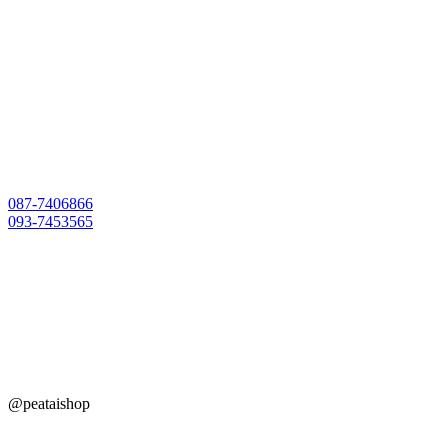
Skip
to
content
087-7406866
093-7453565
@peataishop