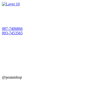
Skip
to
content
087-7406866
093-7453565
@peataishop