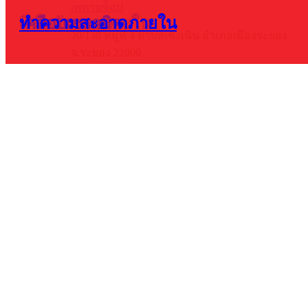
เพทายช็อป
ฟิล์มกันรอยภายใน
เคลือบเซรามิค
ทำความสะอาดภายใน
20/138 หมู่ที่ 4 ตำบลเชิงเนิน อำเภอเมืองระยอง
จ.ระยอง 21000