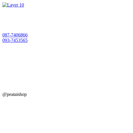
Skip
to
content
087-7406866
093-7453565
@peataishop